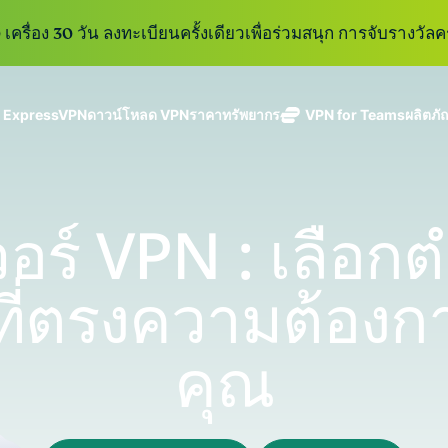
เครื่อง 30 วัน ลงทะเบียนครั้งเดียวเพื่อร่วมสนุก การจับรางวัลคร
ู ExpressVPN
ดาวน์โหลด VPN
ราคา
ทรัพยากร
VPN for Teams
ผลิตภั
ExpressVPN
ExpressMailGuard
VPN ที่เร็วที่สุด
Get fast, secure
ในสาขา
บริการ email relay
นโยบายการไม่บันทึกข้อมูล
Windows
VPN คืออะไร?
ใหม่
ing teams. Easy
อุตสาหกรรม
แบบส่วนตัวสำหรับ
ใช้ได้บนหลายอุปกรณ์
MacOS
VPN สำหรับผู้ใช้ง
ใหม่
age, built to
เวอร์ VPN : เลือก
พร้อมเซิร์ฟเวอร์
ปกป้องกล่องข้อความ
เข้าถึงบริการออนไลน์อย่างปลอดภัย
Linux
วิธีใช้งาน VPN
ใหม่
holiday.
ที่ปลอดภัยใน
ขาเข้าและตัวตนของ
สำรวจดูคุณสมบัติทั้งหมด
อธิบายการเข้าร
เ
eSIM
ประเทศ 113
คุณ
ที่ตรงความต้องก
eSIM ฟรีใ
ประเทศ
กว่า 150
ExpressAI
ประเทศ
การสมัครสมาชิกหนึ่งบัญ
AI สำหรับผู้
คุณ
ExpressKeys
และความปลอดภัยที่มีการเ
บริโภคราย
การจัดการรหัส
แรกที่ขับ
อย่างราบรื่นเพื่อยกระดับ
ผ่านที่มีความ
เคลื่อนโดย
ปลอดภัย การ
confidential
ดูผลิตภัณฑ์ทั้งหมด