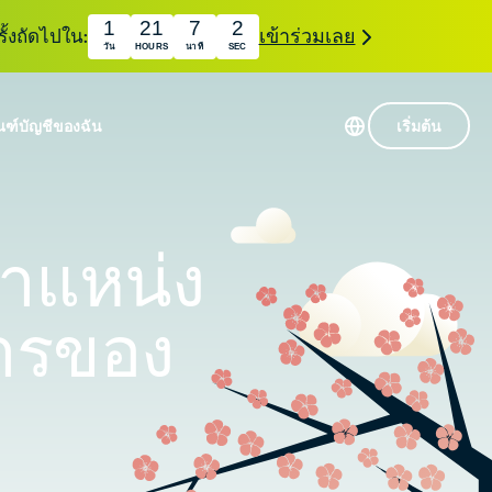
1
21
7
1
ั้งถัดไปใน:
เข้าร่วมเลย
วัน
HOURS
นาที
SEC
ณฑ์
บัญชีของฉัน
เริ่มต้น
เซิร์ฟเวอร์ใน 113 ประเทศ
Intego
านขั้นเริ่มต้น
VPN ความเร็วสูง
ตำแหน่ง
Award-
VPN สำหรับเล่นเกม
com
winning
หัสของ VPN
กี่ยวกับ ExpressVPN
macOS
ารของ
น
antivirus,
firewall,
ชีจะมอบการเข้าถึงชุดเครื่องมือความเป็นส่วนตัว
system tools,
พิ่มขึ้นอย่างต่อเนื่องซึ่งสามารถใช้งานร่วมกันได้
and more.
ชีวิตดิจิทัลของคุณ