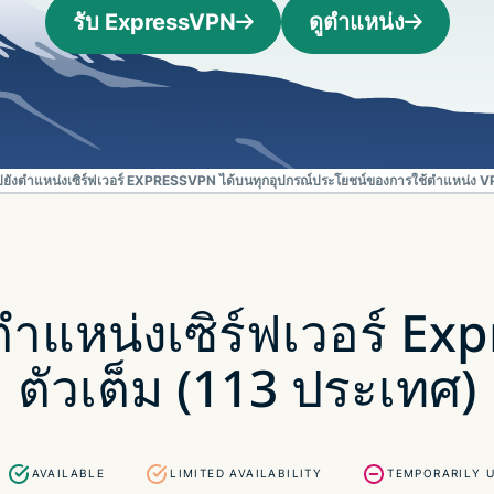
ยืนยันตัวตน
computing
รับ ExpressVPN
ดูตำแหน่ง
หลายชั้น และ
สำหรับความ
อื่น ๆ
อัจฉริยะที่เน้น
ความเป็นส่วน
ตัว
Identity
Defender
ไปยังตำแหน่งเซิร์ฟเวอร์ EXPRESSVPN ได้บนทุกอุปกรณ์
ประโยชน์ของการใช้ตำแหน่ง VP
ชุดเครื่องมือ
ป้องกันและเฝ้า
ระวัง ID ที่ทรง
พลัง พร้อม
เครื่องมือลบ
ข้อมูล
ำแหน่งเซิร์ฟเวอร์ Ex
ตัวเต็ม (113 ประเทศ)
AVAILABLE
LIMITED AVAILABILITY
TEMPORARILY 