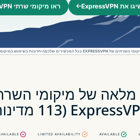
יכולות AI
 את ExpressVPN
ראו מיקומי שרתי VPN
שמעמידות את
הפרטיות
במרכז.
Identity
Defender
חבילה
 של EXPRESSVPN בכל המכשירים שלכם
היתרונות בשימוש במיקומי VPN שוני
מתקדמת
הכוללת הגנת
זהות, ניטור
וכלים להסרת
נתונים.
מלאה של מיקומי השרת
ExpressVPN  מדינות)
AVAILABLE
LIMITED AVAILABILITY
AVAILABLE