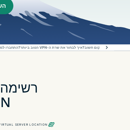
השיגו
המיקום חשוב?
איך לבחור את שרת ה-VPN הטוב ביותר?
התחברו למיקומי השרתים
רשימה 
(113
VIRTUAL SERVER LOCATION