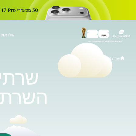
30 מכשירי iPhone 17 Pro חדשים. 30 ימים. הרשמה אחת כדי להשתתף. ההגרלה הבאה בעוד:
גלו את ExpressVPN
r Teams
Get fast, secure
שרת VPN
 for growing teams. Easy
imple to manage, built to
scale.
השרת 