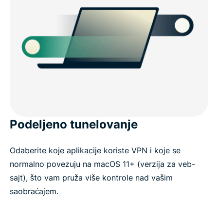
Podeljeno tunelovanje
Odaberite koje aplikacije koriste VPN i koje se
normalno povezuju na macOS 11+ (verzija za veb-
sajt), što vam pruža više kontrole nad vašim
saobraćajem.