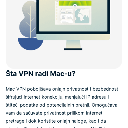
Šta VPN radi Mac-u?
Mac VPN poboljšava onlajn privatnost i bezbednost
šifrujući internet konekciju, menjajući IP adresu i
štiteći podatke od potencijalnih pretnji. Omogućava
vam da sačuvate privatnost prilikom internet
pretrage i dok koristite onlajn naloge, kao i da