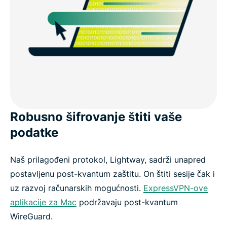
Robusno šifrovanje štiti vaše
podatke
Naš prilagođeni protokol, Lightway, sadrži unapred
postavljenu post-kvantum zaštitu. On štiti sesije čak i
uz razvoj računarskih mogućnosti.
ExpressVPN-ove
aplikacije za Mac
podržavaju post-kvantum
WireGuard.