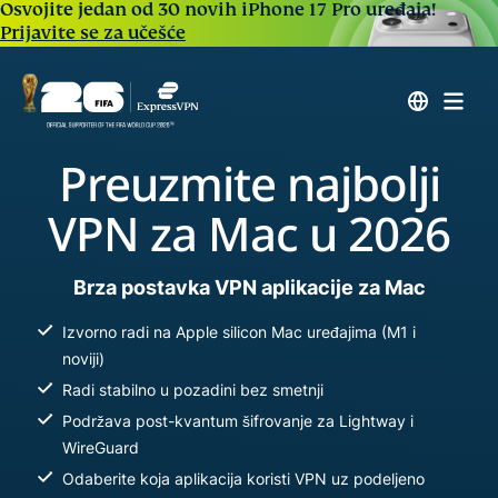
Osvojite jedan od 30 novih iPhone 17 Pro uređaja!
Prijavite se za učešće
Preuzmite najbolji
VPN za Mac u 2026
Brza postavka VPN aplikacije za Mac
Izvorno radi na Apple silicon Mac uređajima (M1 i
noviji)
Radi stabilno u pozadini bez smetnji
Podržava post-kvantum šifrovanje za Lightway i
WireGuard
Odaberite koja aplikacija koristi VPN uz podeljeno