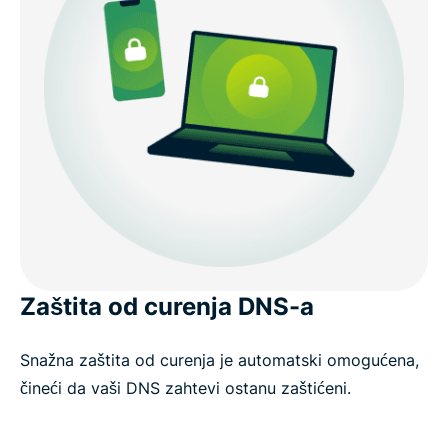
Zaštita od curenja DNS-a
Snažna zaštita od curenja je automatski omogućena,
čineći da vaši DNS zahtevi ostanu zaštićeni.