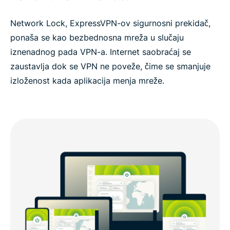
Network Lock, ExpressVPN-ov sigurnosni prekidač,
ponaša se kao bezbednosna mreža u slučaju
iznenadnog pada VPN-a. Internet saobraćaj se
zaustavlja dok se VPN ne poveže, čime se smanjuje
izloženost kada aplikacija menja mreže.