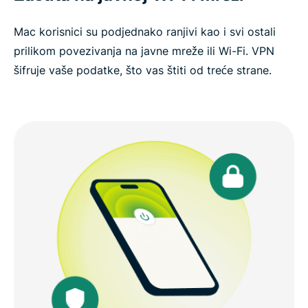
Mac korisnici su podjednako ranjivi kao i svi ostali
prilikom povezivanja na javne mreže ili Wi-Fi. VPN
šifruje vaše podatke, što vas štiti od treće strane.