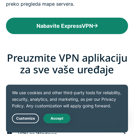
preko pregleda mape servera.
Nabavite ExpressVPN
Preuzmite VPN aplikaciju
za sve vaše uređaje
Jedna ExpressVPN pretplata vam omogućava da
preuzmete VPN za svaku popularnu platformu.
Postavite ExpressVPN na više uređaja i koristite ih na
najviše 14 uređaja istovremeno.
Live Chat
VPN za Windows