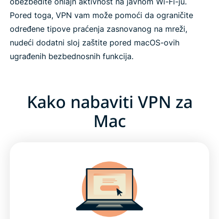
obezbedite onlajn aktivnost na javnom Wi-Fi-ju.
Pored toga, VPN vam može pomoći da ograničite
određene tipove praćenja zasnovanog na mreži,
nudeći dodatni sloj zaštite pored macOS-ovih
ugrađenih bezbednosnih funkcija.
Kako nabaviti VPN za
Mac