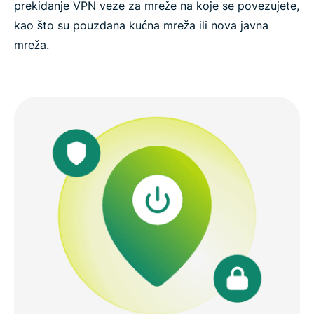
prekidanje VPN veze za mreže na koje se povezujete,
kao što su pouzdana kućna mreža ili nova javna
mreža.