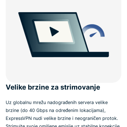
Velike brzine za strimovanje
Uz globalnu mrežu nadograđenih servera velike
brzine (do 40 Gbps na određenim lokacijama),
ExpressVPN nudi velike brzine i neograničen protok.
Strimujte svoje omiljene emisije uz stabilne konekcije