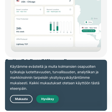
Selkeä käyttöliittymä
ExpressVPN:n Mac-sovelluksen käyttöliittymä tarjoaa
kätevän pääsyn Älykäs sijainti-, Viimeisimmät
sijainnit- ja Suosikit-toimintoihin, joten voit
muodostaa yhteyden helposti haluamallasi tavalla.
Voit valita palvelimen myös klikkaamalla kartalta.
Live Chat