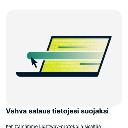
Vahva salaus tietojesi suojaksi
Kehittämämme Lightway-protokolla sisältää