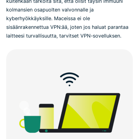
kuitenkaan tarkoita sitä, että olisit täysin immuuni
kolmansien osapuolten valvonnalle ja
kyberhyökkäyksille. Maceissa ei ole
sisäänrakennettua VPN:ää, joten jos haluat parantaa
laitteesi turvallisuutta, tarvitset VPN-sovelluksen.