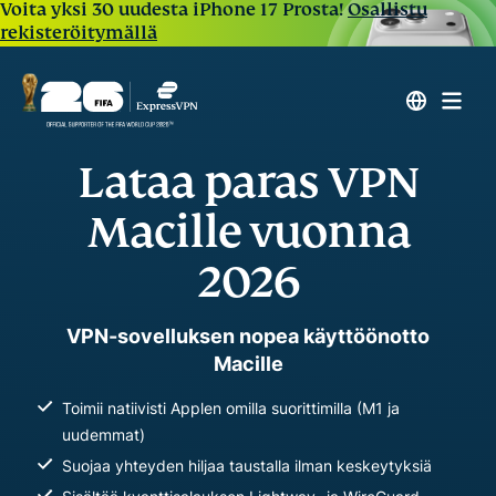
Voita yksi 30 uudesta iPhone 17 Prosta!
Osallistu
rekisteröitymällä
Lataa paras VPN
Macille vuonna
2026
VPN-sovelluksen nopea käyttöönotto
Macille
Toimii natiivisti Applen omilla suorittimilla (M1 ja
uudemmat)
Suojaa yhteyden hiljaa taustalla ilman keskeytyksiä