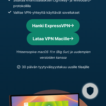
Sisältää kvanttisalauksen Lightway- ja WireGuard-
protokollilla
Valitse VPN-yhteyttä käyttävät sovellukset
Hanki ExpressVPN
Lataa VPN Macille
Yhteensopiva macOS 11:n (Big Sur) ja uudempien
versioiden kanssa
30 päivän tyytyväisyystakuu uusille tilaajille