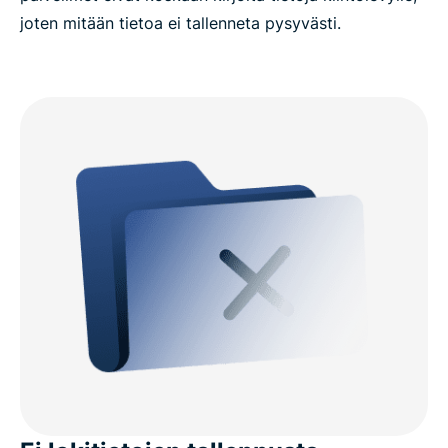
joten mitään tietoa ei tallenneta pysyvästi.