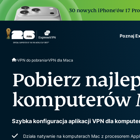
30 nowych iPhone'ów 17 Pro. 
Poznaj E
ExpressVPN for Teams
VPN do pobrania
VPN dla Maca
VPN protection for grow
to deploy, simple to man
Pobierz najle
scale.
komputerów 
Szybka konfiguracja aplikacji VPN dla komput
Działa natywnie na komputerach Mac z procesorem Apple