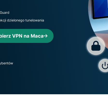
oparta na
hasłami,
poufnym
uwierzytelnianie
przetwarzaniu
eGuard
wieloskładnikowe
danych,
nkcji dzielonego tunelowania
i nie tylko.
zapewniająca
inteligencję
opartą na
bierz VPN na Maca
prywatności.
Identity
Defender
Potężny
zestaw
rybentów
narzędzi do
ochrony
tożsamości,
monitorowania
i usuwania
danych