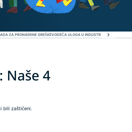
ADA ZA PRONAĐENE GREŠKE
VODEĆA ULOGA U INDUSTRIJI
ISTAKNUTE INI
: Naše 4
bili zaštićeni.