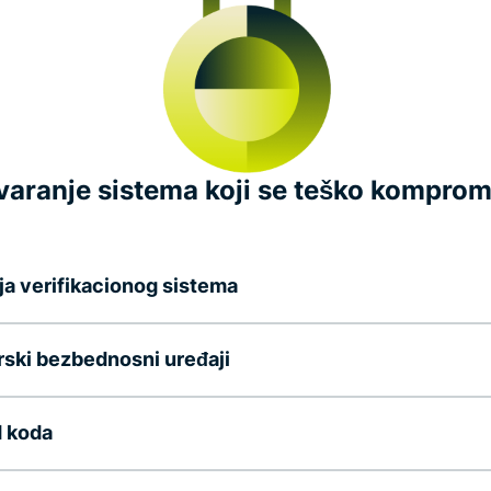
tvaranje sistema koji se teško komprom
ja verifikacionog sistema
ski bezbednosni uređaji
d koda