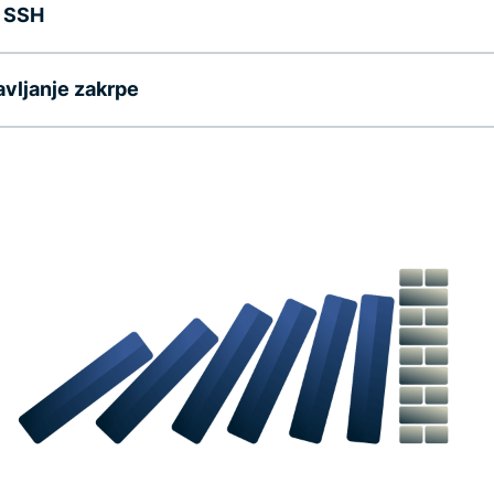
i SSH
avljanje zakrpe