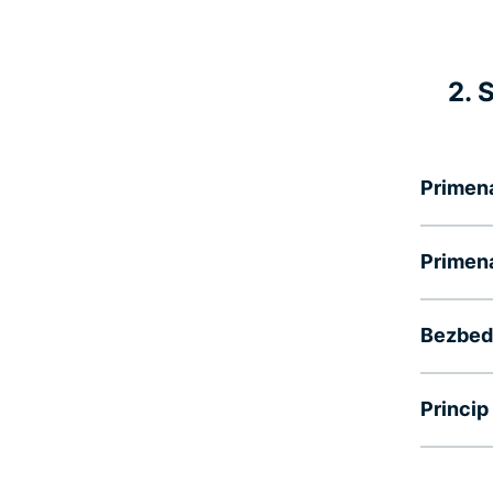
2. 
Primen
Primena
Bezbedn
Princip