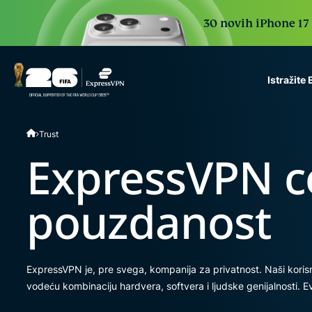
30 novih iPhone 17 P
Istražite
ExpressVPN for Teams
Trust
VPN protection for grow
to deploy, simple to man
ExpressVPN c
scale.
pouzdanost
ExpressVPN je, pre svega, kompanija za privatnost. Naši korisnic
vodeću kombinaciju hardvera, softvera i ljudske genijalnosti. 