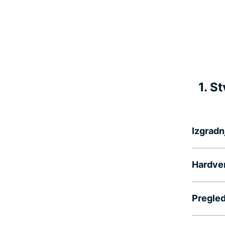
1. S
Izgradn
Hardver
Pregle