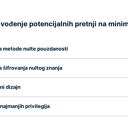
Svođenje potencijalnih pretnji na min
a metode nulte pouzdanosti
 šifrovanja nultog znanja
i dizajn
 najmanjih privilegija