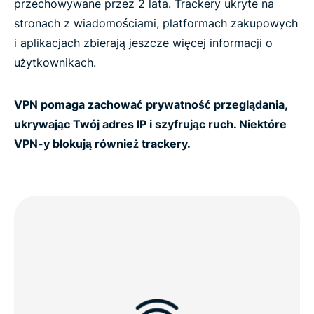
przechowywane przez 2 lata. Trackery ukryte na
Czy potrzebujesz usługi VPN w Australii?
stronach z wiadomościami, platformach zakupowych
i aplikacjach zbierają jeszcze więcej informacji o
Najpopularniejsze lokalizacje serwerów dla
użytkownikach.
użytkowników z Australii
VPN pomaga zachować prywatność przeglądania,
ukrywając Twój adres IP i szyfrując ruch. Niektóre
Zdobądź najlepszy VPN dla Australii z
VPN-y blokują również trackery.
niezawodnymi adresami IP
How to get ExpressVPN for Australia in 3 steps
Why use a VPN in Australia?
Watch: How to set up ExpressVPN for Australia