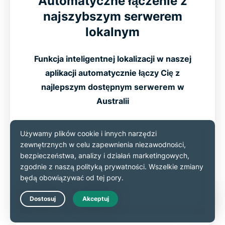
Automatyczne łączenie z
najszybszym serwerem
lokalnym
Funkcja inteligentnej lokalizacji w naszej
aplikacji automatycznie łączy Cię z
najlepszym dostępnym serwerem w
Australii
Wybiera najlepiej działający serwer na
podstawie Twojej lokalizacji.
Bez zgadywania — po prostu pozwól
aplikacji znaleźć najszybszą ścieżkę dla
Ciebie.
Live Chat