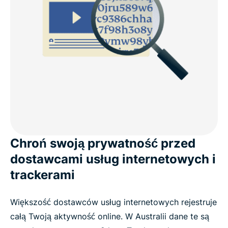
Dlaczego warto wybrać ExpressVPN zamiast
darmowych usług VPN w Australii?
Pobierz aplikację VPN na wszystkie swoje
urządzenia
Co jeszcze zyskujesz dzięki ExpressVPN?
Co ludzie mówią o ExpressVPN dla Australii
Chroń swoją prywatność przed
dostawcami usług internetowych i
Często zadawane pytania: O usługach VPN dla
trackerami
Australii
Większość dostawców usług internetowych rejestruje
Prywatność w Internecie w Australii
całą Twoją aktywność online. W Australii dane te są