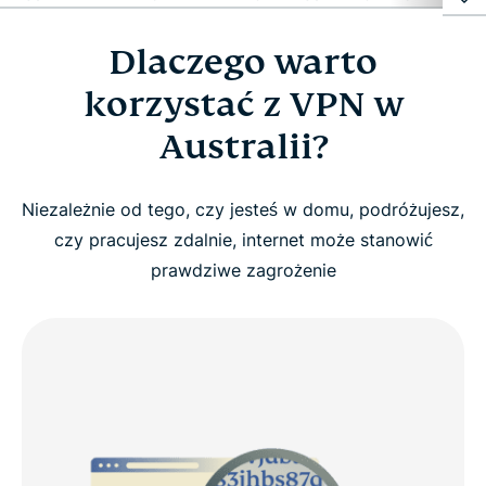
Dlaczego warto
Dlaczego warto korzystać z VPN w Australii?
korzystać z VPN w
Dlaczego warto wybrać ExpressVPN dla Australii?
Australii?
Jak zdobyć australijską sieć VPN w 3 prostych
Niezależnie od tego, czy jesteś w domu, podróżujesz,
krokach
czy pracujesz zdalnie, internet może stanowić
prawdziwe zagrożenie
Uzyskaj australijski adres IP dzięki ExpressVPN
Lokalizacje serwerów VPN w Australii
Zobacz: Jak skonfigurować ExpressVPN dla
Australii