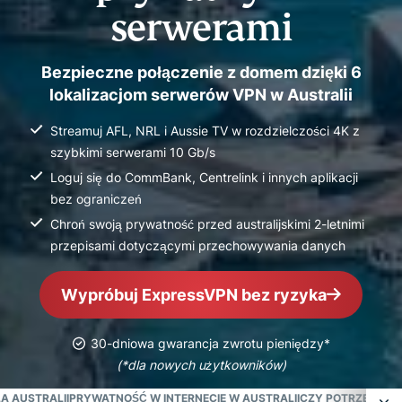
serwerami
Bezpieczne połączenie z domem dzięki 6
lokalizacjom serwerów VPN w Australii
Streamuj AFL, NRL i Aussie TV w rozdzielczości 4K z
szybkimi serwerami 10 Gb/s
Loguj się do CommBank, Centrelink i innych aplikacji
bez ograniczeń
Chroń swoją prywatność przed australijskimi 2-letnimi
przepisami dotyczącymi przechowywania danych
Wypróbuj ExpressVPN bez ryzyka
30-dniowa gwarancja zwrotu pieniędzy*
(*dla nowych użytkowników)
A AUSTRALII
PRYWATNOŚĆ W INTERNECIE W AUSTRALII
CZY POTRZEBUJES