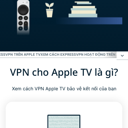
ESSVPN TRÊN APPLE TV
XEM CÁCH EXPRESSVPN HOẠT ĐỘNG TRÊN APPLE
VPN cho Apple TV là gì?
VPN cho Apple TV là gì?
Tại sao nên sử dụng VPN với Apple TV?
Xem cách VPN Apple TV bảo vệ kết nối của bạn
ExpressVPN cho Apple TV: Các tính năng chính
Các tính năng nâng cao cho hiệu suất tối ưu