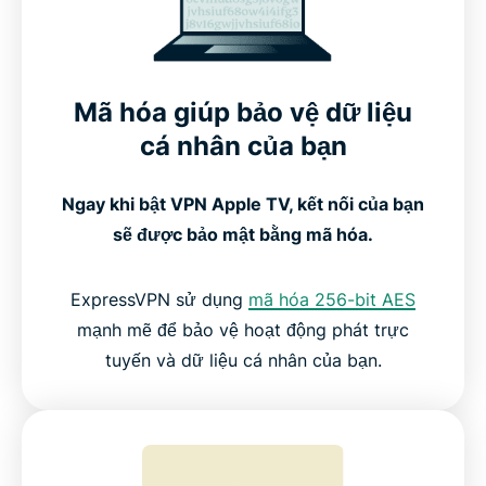
Cách thiết lập ExpressVPN trên Apple TV
Mã hóa giúp bảo vệ dữ liệu
Xem cách ExpressVPN hoạt động trên Apple TV
cá nhân của bạn
Tương thích với tất cả các thế hệ Apple TV
Ngay khi bật VPN Apple TV, kết nối của bạn
sẽ được bảo mật bằng mã hóa.
VPN miễn phí so với VPN cao cấp cho Apple TV
ExpressVPN sử dụng
mã hóa 256-bit AES
Mọi người nói gì về ExpressVPN
mạnh mẽ để bảo vệ hoạt động phát trực
tuyến và dữ liệu cá nhân của bạn.
Câu hỏi thường gặp: Giới thiệu về VPN Apple TV