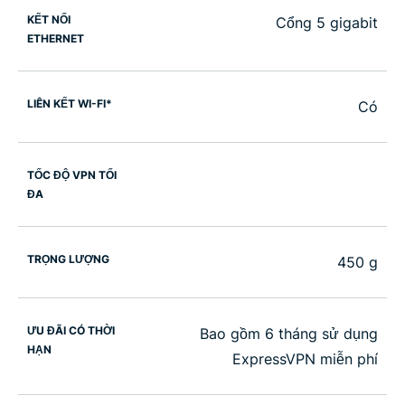
KẾT NỐI
Cổng 5 gigabit
ETHERNET
LIÊN KẾT WI-FI*
Có
TỐC ĐỘ VPN TỐI
ĐA
TRỌNG LƯỢNG
450 g
ƯU ĐÃI CÓ THỜI
Bao gồm 6 tháng sử dụng
HẠN
ExpressVPN miễn phí