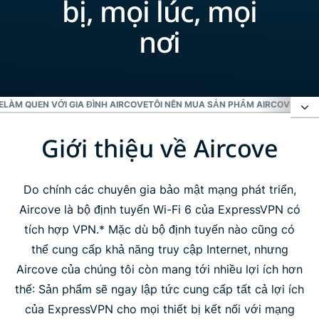
bị, mọi lúc, mọi
nơi
E
LÀM QUEN VỚI GIA ĐÌNH AIRCOVE
TÔI NÊN MUA SẢN PHẨM AIRCOVE NÀO
Giới thiệu về Aircove
Giới thiệu về Aircove
Trải nghiệm sự khác biệt cùng Aircove
Do chính các chuyên gia bảo mật mạng phát triển,
Aircove là bộ định tuyến Wi-Fi 6 của ExpressVPN có
tích hợp VPN.* Mặc dù bộ định tuyến nào cũng có
Làm quen với gia đình Aircove
thể cung cấp khả năng truy cập Internet, nhưng
Aircove của chúng tôi còn mang tới nhiều lợi ích hơn
Tôi nên mua sản phẩm Aircove nào?
thế: Sản phẩm sẽ ngay lập tức cung cấp tất cả lợi ích
của ExpressVPN cho mọi thiết bị kết nối với mạng
Mọi người đều yêu thích Aircove