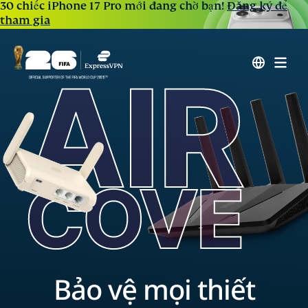
30 chiếc iPhone 17 Pro mới đang chờ bạn!
Đăng ký để
tham gia
Bảo vệ mọi thiết