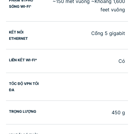
PHẠM VI PHỦ
~150 mét vuông ~Khoảng 1,600
SÓNG WI-FI^
feet vuông
KẾT NỐI
Cổng 5 gigabit
ETHERNET
LIÊN KẾT WI-FI*
Có
TỐC ĐỘ VPN TỐI
ĐA
TRỌNG LƯỢNG
450 g