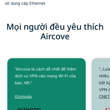
sử dụng cáp Ethernet.
Mọi người đều yêu thích
Aircove
"Aircove là cách dễ nhất để thêm
"...L
dịch vụ VPN vào mạng Wi-Fi của
nhiều 
bạn, hết."
bất k
VPN c
Gizmodo
CNET