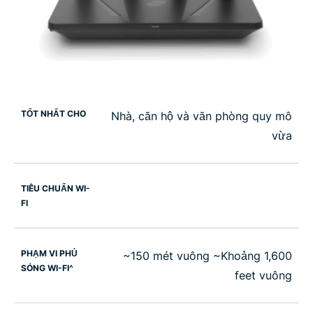
TỐT NHẤT CHO
Nhà, căn hộ và văn phòng quy mô
vừa
TIÊU CHUẨN WI-
FI
PHẠM VI PHỦ
~150 mét vuông ~Khoảng 1,600
SÓNG WI-FI^
feet vuông