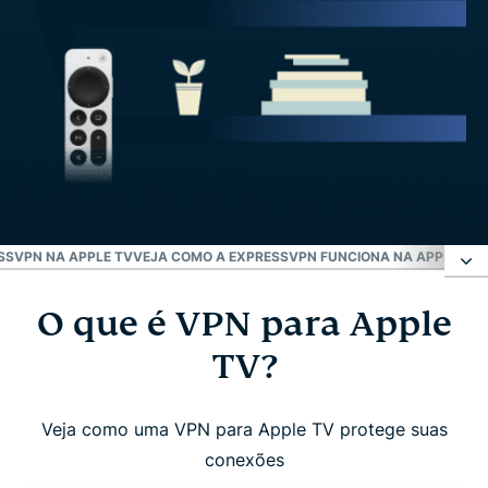
SSVPN NA APPLE TV
VEJA COMO A EXPRESSVPN FUNCIONA NA APPLE TV
O que é VPN para Apple
O que é VPN para Apple TV?
TV?
Por que usar uma VPN com a Apple TV?
Veja como uma VPN para Apple TV protege suas
ExpressVPN para Apple TV: principais recursos
conexões