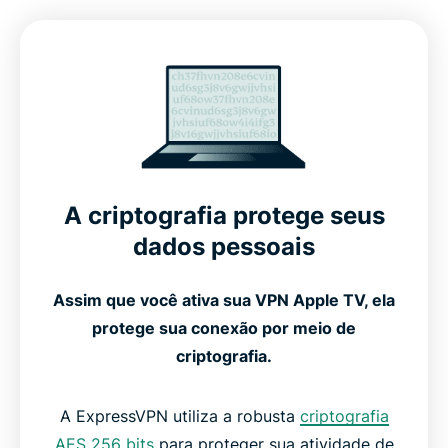
Recursos avançados para o melhor desempenho
Como configurar a ExpressVPN na Apple TV
Veja como a ExpressVPN funciona na Apple TV
Compatível com todas as gerações da Apple TV
A criptografia protege seus
dados pessoais
VPNs gratuitas x premium para Apple TV
Assim que você ativa sua VPN Apple TV, ela
protege sua conexão por meio de
O que as pessoas estão dizendo sobre a
criptografia.
ExpressVPN
A ExpressVPN utiliza a robusta
criptografia
Perguntas frequentes: VPN para Apple TV
AES 256 bits
para proteger sua atividade de