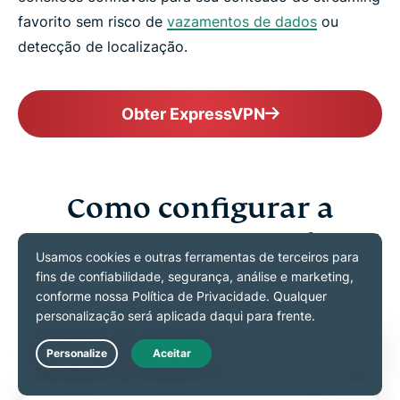
favorito sem risco de
vazamentos de dados
ou
detecção de localização.
Obter ExpressVPN
Como configurar a
ExpressVPN na Apple TV
Opção 1: utilize o aplicativo da
ExpressVPN para tvOS (Apple TV
17/18)
Live Chat