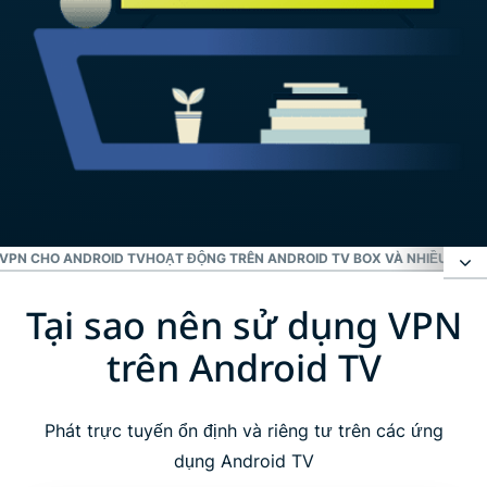
SVPN CHO ANDROID TV
HOẠT ĐỘNG TRÊN ANDROID TV BOX VÀ NHIỀU THIẾT
Tại sao nên sử dụng VPN
Tại sao nên sử dụng VPN trên Android TV
trên Android TV
Hướng dẫn cài đặt ExpressVPN trên Android TV
trong ba bước đơn giản
Phát trực tuyến ổn định và riêng tư trên các ứng
dụng Android TV
Tiêu chí lựa chọn VPN cho Android TV