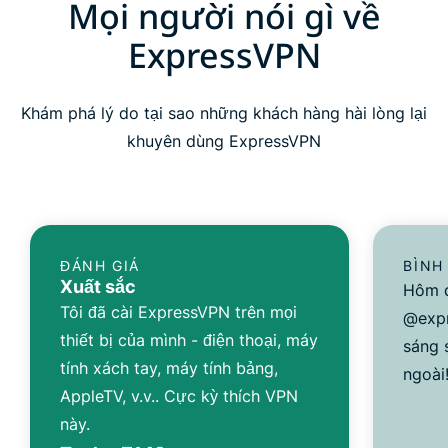
Mọi người nói gì về
ExpressVPN
Khám phá lý do tại sao những khách hàng hài lòng lại
khuyên dùng ExpressVPN
ĐÁNH GIÁ
BÌNH
Xuất sắc
Hôm q
Tôi đã cài ExpressVPN trên mọi
@expr
thiết bị của mình - điện thoại, máy
sáng 
tính xách tay, máy tính bảng,
ngoài
AppleTV, v.v.. Cực kỳ thích VPN
này.