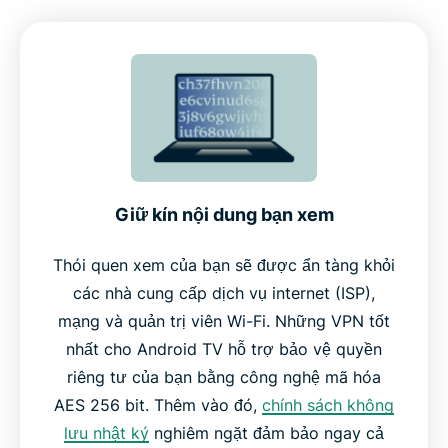
Các tính năng chính của ExpressVPN cho Android
TV
Hoạt động trên Android TV Box và nhiều thiết bị
khác
Giữ kín nội dung bạn xem
Tại sao nên chọn ExpressVPN thay vì các VPN
khác
Thói quen xem của bạn sẽ được ẩn tàng khỏi
các nhà cung cấp dịch vụ internet (ISP),
mạng và quản trị viên Wi-Fi. Những VPN tốt
Mọi người nói gì về ExpressVPN
nhất cho Android TV hỗ trợ bảo vệ quyền
riêng tư của bạn bằng công nghệ mã hóa
Câu hỏi thường gặp
AES 256 bit. Thêm vào đó,
chính sách không
lưu nhật ký
nghiêm ngặt đảm bảo ngay cả
Dùng thử ExpressVPN không lo rủi ro trên Android