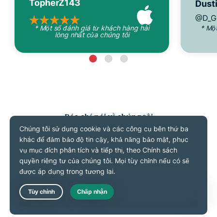
TopherZ143
Dusti
@D_G
* Một số đánh giá từ khách hàng hài
* Mộ
lòng nhất của chúng tôi
Báo chí nói về chúng tôi
Câu hỏi thường gặp
Live Chat