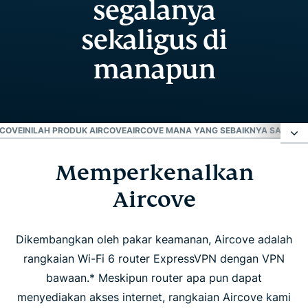
segalanya
sekaligus di
manapun
RCOVE
INILAH PRODUK AIRCOVE
AIRCOVE MANA YANG SEBAIKNYA SAYA D
Memperkenalkan
Memperkenalkan Aircove
Aircove
Rasakan perbedaan Aircove
Dikembangkan oleh pakar keamanan, Aircove adalah
Inilah produk Aircove
rangkaian Wi-Fi 6 router ExpressVPN dengan VPN
bawaan.* Meskipun router apa pun dapat
Aircove mana yang sebaiknya saya dapatkan?
menyediakan akses internet, rangkaian Aircove kami