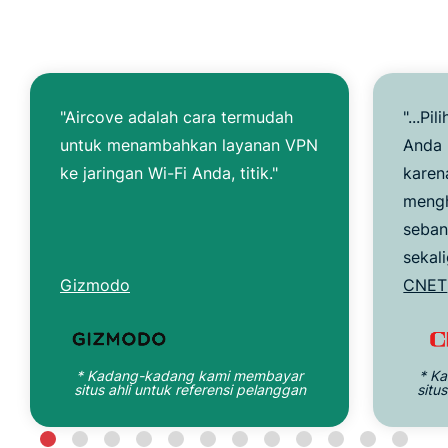
"Aircove adalah cara termudah
"...Pi
untuk menambahkan layanan VPN
Anda 
ke jaringan Wi-Fi Anda, titik."
karen
meng
seban
sekali
Gizmodo
CNET
* Kadang-kadang kami membayar
* K
situs ahli untuk referensi pelanggan
situ