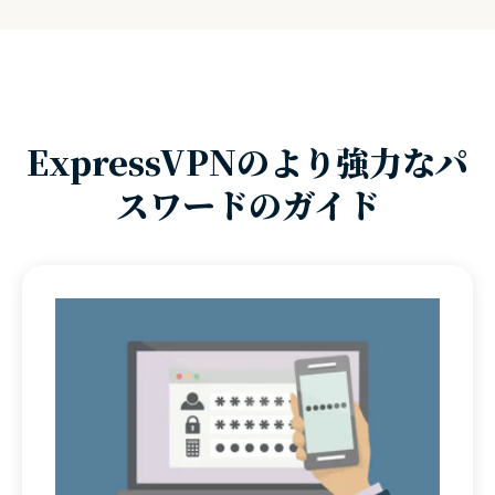
ます。
本ページの上部にあるExpressVPNのパスワード生成は、こ
べて試すのに、指数関数的に時間がかかるためです。例え
方法です。新しいオンラインアカウントを作成するとき
れらの要件を満たしているため、安全にお使いいただけま
ば、8文字のパスワードを総当たりで解読するには、約
3時
や、既存のアカウントのパスワードを変更するときは、い
す。
間
しかかかりませんが、たった4文字増えただけで、
3年
も
つでも使用することをおすすめします。
かかってしまいます。
ExpressVPNのより強力なパ
ランダム
なパスワードは推測が困難です。「jack and jill
went up the hill」のようなパスワードは長いかもしれませ
スワードのガイド
んが、これは攻撃者が
辞書攻撃
の一環として試す可能性の
ある既知のフレーズでもあります。もし漏洩すれば、攻撃
者に他のパスワードに関するヒントを与えることになりま
す。ランダムなパスワードなら攻撃者の辞書に載る可能性
が低く、ヒントを攻撃者に与えることはありません。
さらに、
ユニーク
なパスワードは、パスワードクラッカー
が攻撃の出発点としてよく使う、盗まれたパスワードのデ
ータベースには表示されません。ユニークなパスワード
は、万が一、1つのアカウントが危険にさらされた場合で