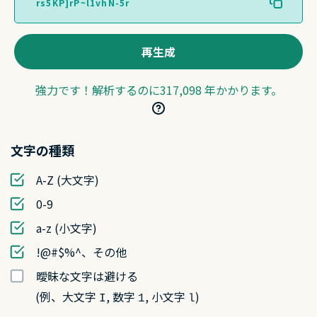
再生成
強力です！解析するのに317,098 年かかります。
文字の種類
A-Z (大文字)
0-9
a-z (小文字)
!@#$%^、その他
曖昧な文字は避ける
(例、大文字
, 数字
, 小文字
)
I
1
l