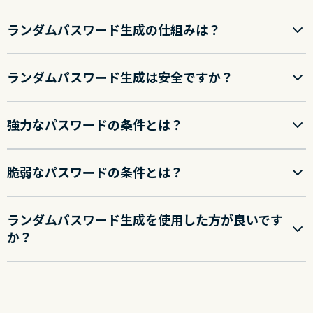
ランダムパスワード生成の仕組みは？
ランダムパスワード生成は安全ですか？
ランダムパスワード生成は、数学関数を使用して配列にラ
ンダムな値を入力し、それらの値を大文字と小文字、数
字、記号などの文字列に変換します。
強力なパスワードの条件とは？
ランダムパスワード生成ツールは、以下の場合に安全にご
使用いただけます。
ExpressVPNのパスワード生成では、パスワードの長さや必
要な文字の種類を選択することもでき、別の機能を使って
脆弱なパスワードの条件とは？
パスワードの強度は、攻撃者が解読または推測するのがど
ランダムパスワードを生成する、暗号化された安全な
新しいパスワードの強度をすばやく推定することも可能で
れほど難しいかによって定義されます。そのため最も強力
方法を使用する場合
す。
なパスワードは、
長く
、
ランダムで
、
ユニーク
なもので
ランダムパスワード生成を使用した方が良いです
長く、ランダムで、ユニークなパスワードが強力であるな
効果を発揮するのに十分な長さと複雑さを持つパスワ
す。
か？
ら、
短く
、
ランダムでない
、
使いまわし
ているパスワード
このパスワード生成の仕組みをより深く知りたい場合は、
ードを生成可能な場合
は脆弱です。もし、お使いのアカウントで、短いパスワー
お気軽に
お使いのデバイスにダウンロード
して、生成され
長い
パスワードは短いパスワードよりも強力です。なぜな
パスワードをオンライン上に送信することなく、デバ
ド、ランダムでないパスワード、使いまわしのパスワード
たパスワードを直接お確かめください。
ら、パスワードが長くなるほど、現代のコンピュータが
はい。このページにあるような無作為のパスワード生成ツ
イス上でプライベートに生成する場合
を使っている場合は、できるだけ早く変更する必要があり
（
総当たり攻撃
と呼ばれる）可能な文字の組み合わせをす
ールの使用は、オンラインセキュリティを強化する優れた