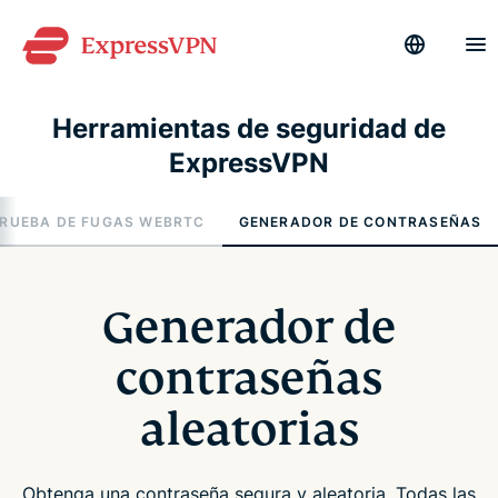
Herramientas de seguridad de
ExpressVPN
RUEBA DE FUGAS WEBRTC
GENERADOR DE CONTRASEÑAS
Generador de
contraseñas
aleatorias
Obtenga una contraseña segura y aleatoria. Todas las