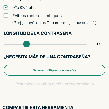
!@#$%^, etc.
Evite caracteres ambiguos
(P. ej., mayúsculas
, número
, minúsculas
)
I
1
l
LONGITUD DE LA CONTRASEÑA
¿NECESITA MÁS DE UNA CONTRASEÑA?
Generar múltiples contraseñas
Restablecer configuración predeterminada
COMPARTIR ESTA HERRAMIENTA