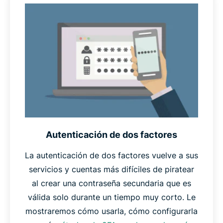
seguramente se probará como parte de un
ataque de
diccionario
y, si logra vulnerarse, les daría a los
atacantes una pista de cuáles podrían ser sus demás
contraseñas. Las contraseñas aleatorias simplemente no
aparecerán en el diccionario de ningún atacante y no
dejan pistas.
Por último, las contraseñas
únicas
no salen en ninguna
base de datos de contraseñas robadas, que los
descifradores de contraseñas suelen usar como punto
Autenticación de dos factores
de inicio para sus ataques. Las contraseñas únicas
también protegen a sus demás cuentas en caso de que
La autenticación de dos factores vuelve a sus
alguna resulte vulnerada.
servicios y cuentas más difíciles de piratear
al crear una contraseña secundaria que es
Por tanto, si su contraseña es larga, aleatoria y única,
válida solo durante un tiempo muy corto. Le
podrá decir con propiedad que es segura.
mostraremos cómo usarla, cómo configurarla