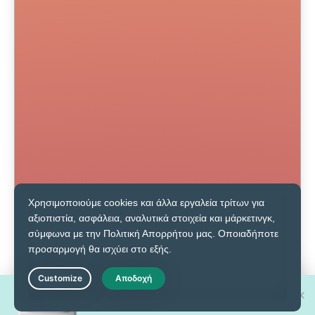
Κερδίστε ένα από τα 30 ολοκαίνουργια
Live Chat
iPhone 17 Pro!