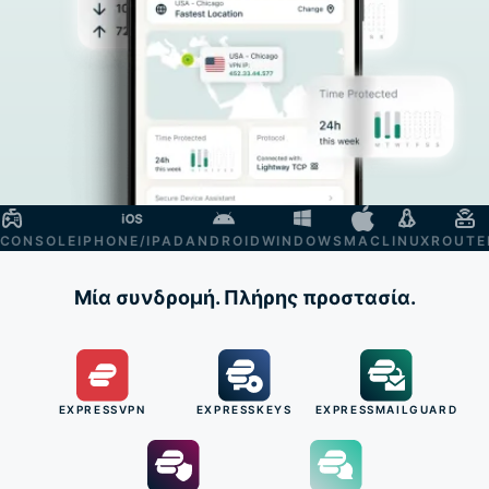
NSOLE
IPHONE/IPAD
ANDROID
WINDOWS
MAC
LINUX
ROUTER
S
Μία συνδρομή. Πλήρης προστασία.
EXPRESSVPN
EXPRESSKEYS
EXPRESSMAILGUARD