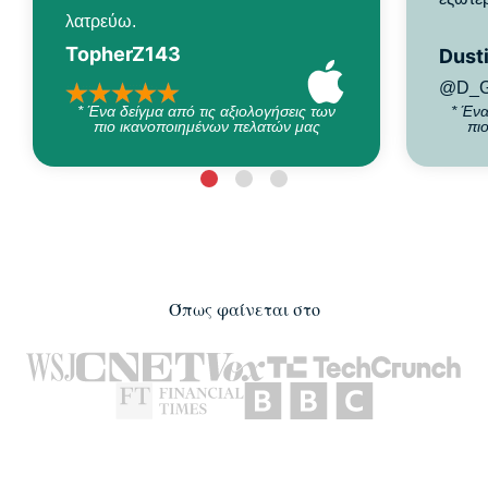
λατρεύω.
TopherZ143
Dusti
@D_G
* Ένα δείγμα από τις αξιολογήσεις των
* Ένα
πιο ικανοποιημένων πελατών μας
πι
Όπως φαίνεται στο