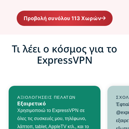
Προβολή συνόλου 113 Χωρών
Τι λέει ο κόσμος για το
ExpressVPN
ΑΞΙΟΛΟΓΉΣΕΙΣ ΠΕΛΑΤΏΝ
ΣΧΌΛ
Εξαιρετικό
Έφτια
Χρησιμοποιώ το ExpressVPN σε
@expr
όλες τις συσκευές μου, τηλέφωνο,
εξαιρε
λάπτοπ, tablet, AppleTV κτλ., και το
εξωτερ