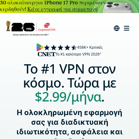
30 ολοκαίνουργια iPhone 17 Pro περιμένουν να
κερδηθούν!
Κάνε εγγραφή για συμμετοχή
458K+ Κριτικές
Το #1 καλύτερο VPN 2026*
Το #1 VPN στον
κόσμο. Τώρα με
$2.99
/μήνα
.
Η ολοκληρωμένη εφαρμογή
σας για διαδικτυακή
ιδιωτικότητα, ασφάλεια και