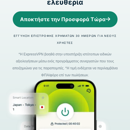
ελευθερία
Αποκτήστε την Προσφορά Τώρα
ΕΓΓΎΗΣΗ ΕΠΙΣΤΡΟΦΉΣ ΧΡΗΜΆΤΩΝ 30 ΗΜΕΡΏΝ ΓΙΑ ΝΈΟΥΣ
ΧΡΉΣΤΕΣ
*Η ExpressVPN βοηθά στην υποστήριξη ιστότοπων ειδικών
αξιολογήσεων μέσω ενός προγράμματος συνεργατών που τους
αποζημιώνει για τις παραπομπές. *Η τιμή ενδέχεται να περιλαμβάνει
ΦΠΑ/φόρο επί των πωλήσεων.