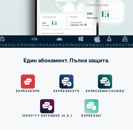
NSOLE
IPHONE/IPAD
ANDROID
WINDOWS
MAC
LINUX
ROUTER
S
Един абонамент. Пълна защита.
EXPRESSVPN
EXPRESSKEYS
EXPRESSMAILGUARD
IDENTITY DEFENDER (U.S.)
EXPRESSAI