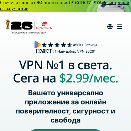
Спечели един от 30 чисто нови iPhone 17 Pro!
Регистрирай
се за участие
458K+ Отзиви
#1 Най-добър VPN 2026*
VPN №1 в света.
Сега на
$2.99
/мес.
Вашето универсално
приложение за онлайн
поверителност, сигурност и
свобода