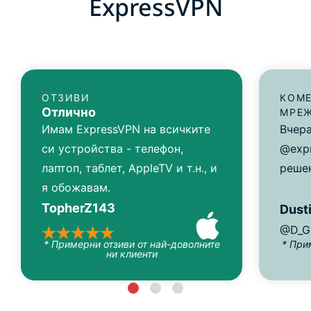
ExpressVPN
ОТЗИВИ
КОМЕ
Отлично
МРЕ
Имам ExpressVPN на всичките
Вчера
си устройства - телефон,
@exp
лаптоп, таблет, AppleTV и т.н., и
решен
я обожавам.
TopherZ143
Dusti
@D_G
* Примерни отзиви от най-доволните
* При
ни клиенти