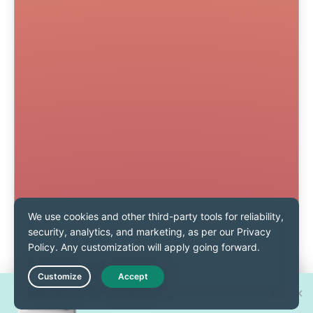
Спечелете един от 30 нови
Live Chat
iPhone 17 Pro!