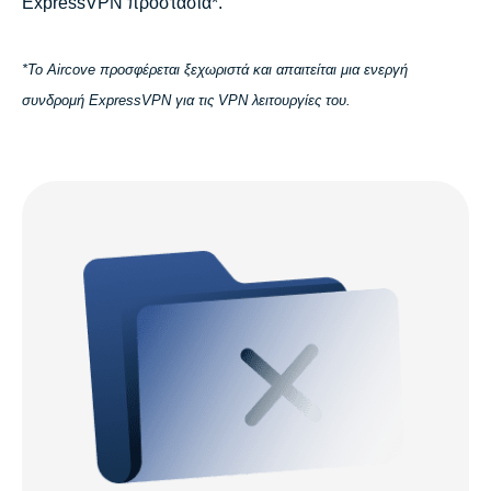
ExpressVPN προστασία*.
*Το Aircove προσφέρεται ξεχωριστά και απαιτείται μια ενεργή
συνδρομή ExpressVPN για τις VPN λειτουργίες του.