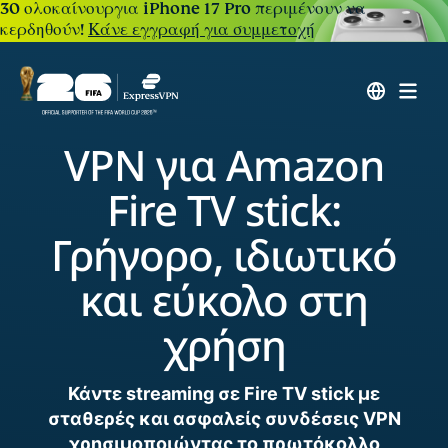
30 ολοκαίνουργια iPhone 17 Pro περιμένουν να
κερδηθούν!
Κάνε εγγραφή για συμμετοχή
VPN για Amazon
Fire TV stick:
Γρήγορο, ιδιωτικό
και εύκολο στη
χρήση
Κάντε streaming σε Fire TV stick με
σταθερές και ασφαλείς συνδέσεις VPN
χρησιμοποιώντας το πρωτόκολλο