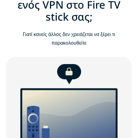
ενός VPN στο Fire TV
stick σας;
Πώς να εγκαταστήσετε το ExpressVPN σε Amazon
Fire TV stick
Γιατί κανείς άλλος δεν χρειάζεται να ξέρει τι
παρακολουθείτε
Παρακολουθήστε: Πώς να εγκαταστήσετε το
ExpressVPN σε Amazon Fire TV stick
Τι θα πρέπει να προσέξετε κατά την επιλογή ενός Fire
TV stick VPN
ExpressVPN για Fire TV: Βασικές λειτουργίες
ExpressVPN για συσκευές Amazon