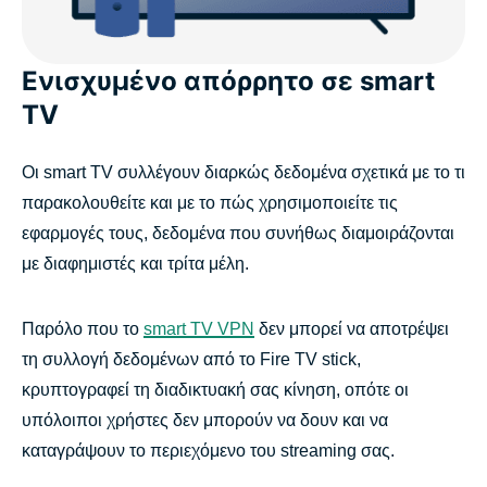
Γιατί να επιλέξετε το ExpressVPN αντί άλλων VPN για
Fire TV stick
Ενισχυμένο απόρρητο σε smart
Τι λέει ο κόσμος για το ExpressVPN
TV
Συχνές ερωτήσεις σχετικά με τα VPN για Fire Stick
Οι smart TV συλλέγουν διαρκώς δεδομένα σχετικά με το τι
παρακολουθείτε και με το πώς χρησιμοποιείτε τις
Κάντε streaming χωρίς προβλήματα χρησιμοποιώντας
εφαρμογές τους, δεδομένα που συνήθως διαμοιράζονται
το ExpressVPN
με διαφημιστές και τρίτα μέλη.
Παρόλο που το
smart TV VPN
δεν μπορεί να αποτρέψει
τη συλλογή δεδομένων από το Fire TV stick,
κρυπτογραφεί τη διαδικτυακή σας κίνηση, οπότε οι
υπόλοιποι χρήστες δεν μπορούν να δουν και να
καταγράψουν το περιεχόμενο του streaming σας.