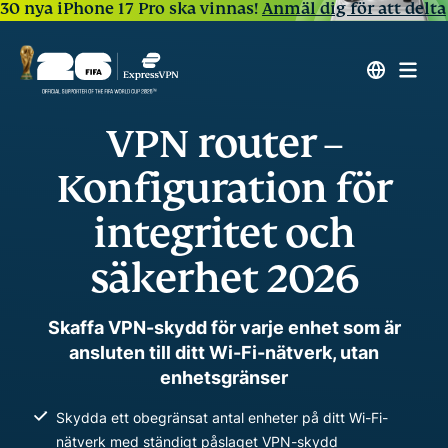
30 nya iPhone 17 Pro ska vinnas!
Anmäl dig för att delta
VPN router –
Konfiguration för
integritet och
säkerhet 2026
Skaffa VPN-skydd för varje enhet som är
ansluten till ditt Wi-Fi-nätverk, utan
enhetsgränser
Skydda ett obegränsat antal enheter på ditt Wi-Fi-
nätverk med ständigt påslaget VPN-skydd