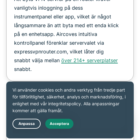
vanligtvis inloggning på dess
instrumentpanel eller app, vilket är något
långsammare än att byta med ett enda klick
på en enhetsapp. Aircoves intuitiva
kontrollpanel förenklar servervalet via
expressvpnrouter.com, vilket låter dig
snabbt välja mellan
över 214+ serverplatser
snabbt.
Enheter som inte drar nytta av en VPN
router
Live Chat
Enheter som aktivt kör sina egna VPN-appar,