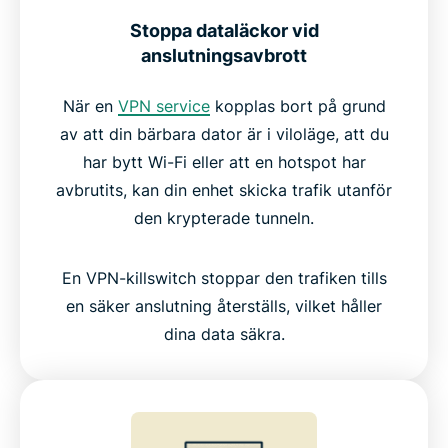
Den bästa kill switch VPN jämfört med andra VPN-
Stoppa dataläckor vid
tjänster
anslutningsavbrott
När en
VPN service
kopplas bort på grund
Den pålitliga tekniken bakom Internet Kill Switch
av att din bärbara dator är i viloläge, att du
har bytt Wi-Fi eller att en hotspot har
Vad folk säger om ExpressVPN
avbrutits, kan din enhet skicka trafik utanför
den krypterade tunneln.
Vanliga frågor: Om VPN kill switch
En VPN-killswitch stoppar den trafiken tills
Prova ExpressVPN riskfritt med Internet Kill Switch
en säker anslutning återställs, vilket håller
dina data säkra.