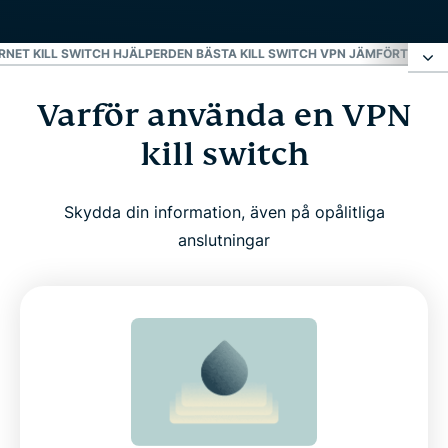
RNET KILL SWITCH HJÄLPER
DEN BÄSTA KILL SWITCH VPN JÄMFÖRT MED
Varför använda en VPN
Varför använda en VPN kill switch
kill switch
Vad Internet Kill Switch gör för att hålla dig säker
online
Skydda din information, även på opålitliga
anslutningar
Hur man aktiverar Internet Kill Switch i
ExpressVPN
Kompatibla enhete
Verkliga scenarier där Internet Kill Switch hjälper