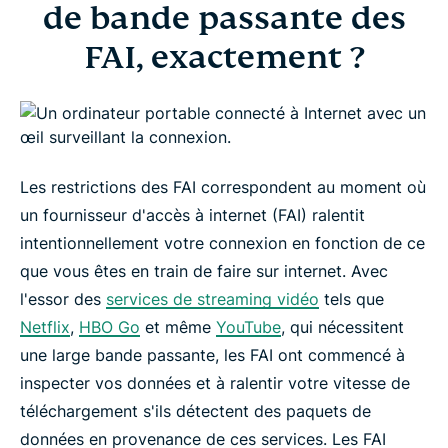
FAI, exactement ?
de bande passante des
FAI, exactement ?
Quel est le meilleur moyen de contourner la
restriction de bande passante ?
Comment empêcher votre FAI de brider Netflix
Les restrictions des FAI correspondent au moment où
Contournez les restrictions des FAI en 3 étapes
un fournisseur d'accès à internet (FAI) ralentit
simples
intentionnellement votre connexion en fonction de ce
que vous êtes en train de faire sur internet. Avec
l'essor des
services de streaming vidéo
tels que
FAQ : Limitations des FAI
Netflix
,
HBO Go
et même
YouTube
, qui nécessitent
une large bande passante, les FAI ont commencé à
Ne laissez pas les FAI ralentir votre streaming
inspecter vos données et à ralentir votre vitesse de
vidéo
téléchargement s'ils détectent des paquets de
données en provenance de ces services. Les FAI