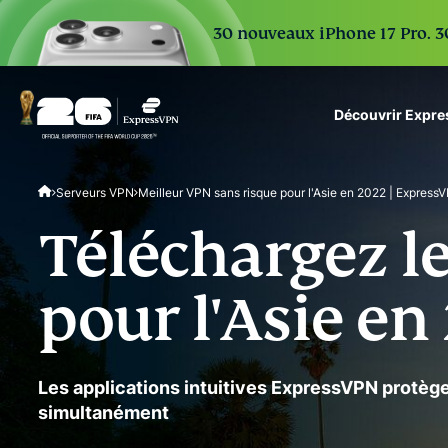
30 nouveaux iPhone 17 Pro. 30
Découvrir Expr
ExpressVPN for Teams
Serveurs VPN
Meilleur VPN sans risque pour l'Asie en 2022 | Express
VPN protection for grow
to deploy, simple to man
Téléchargez l
scale.
pour l'Asie en
Les applications intuitives ExpressVPN protègen
simultanément