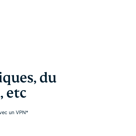
iques, du
, etc
avec un VPN*