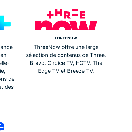
THREENOW
rande
ThreeNow offre une large
 en
sélection de contenus de Three,
lle-
Bravo, Choice TV, HGTV, The
ie,
Edge TV et Breeze TV.
ons de
et des