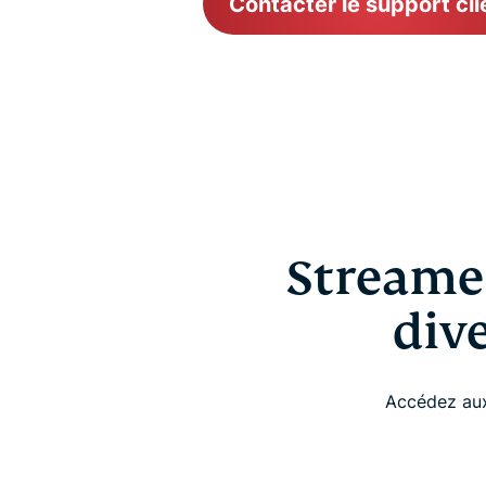
Contacter le support cli
Streamez
dive
Accédez aux