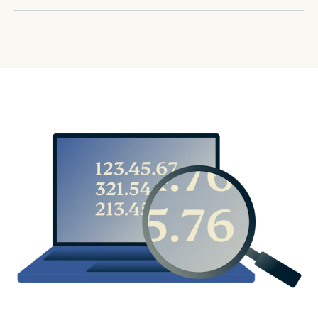
іншою — адресою сервера, який одночасно
використовується безліччю інших користувачів. З
Так само як і VPN, мережа Tor може приховати
новою IP-адресою вам буде простіше приховати
вашу вихідну IP-адресу та анонімізувати інтернет-
своє реальне розташування та особистість, й
трафік. Втім, радимо підключатися й до Tor через
працювати онлайн безпечніше.
VPN — у такому разі навіть вхідний вузол Tor не
дізнається вашу справжню IP-адресу.