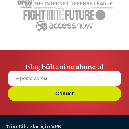
ExpressVPN
4 dakika
Blog bültenine abone ol
Gönder
Tüm Cihazlar için VPN