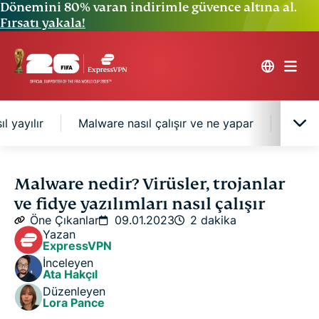
Dönemini 80% varan indirimle güvence altına al.
Fırsatı yakala!
l yayılır
Malware nasıl çalışır ve ne yapar
Kendi
Farklı malware türleri
Malware nedir? Virüsler, trojanlar
ve fidye yazılımları nasıl çalışır
Malware nasıl yayılır
Öne Çıkanlar
09.01.2023
2 dakika
Yazan
ExpressVPN
Malware nasıl çalışır ve ne yapar
İnceleyen
Ata Hakçıl
Düzenleyen
Kendinizi malware'den nasıl korursunuz
Lora Pance