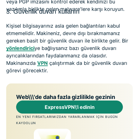
veya PGP imzasını kontrol ederek kendinizi bu
yazılımla birlikte gelen malware'lere karşı koruyun.
3. Güvenlik duvarı kullanın
Kişisel bilgisayarınız asla gelen bağlantıları kabul
etmemelidir. Makineniz, devre dışı bırakmamanız
gereken basit bir güvenlik duvarı ile birlikte gelir. Bir
yönlendirici
ye bağlıysanız bazı güvenlik duvarı
ayrıcalıklarından faydalanmanız da olasıdır.
Makinanızda
VPN
çalıştırmak da bir güvenlik duvarı
görevi görecektir.
Web\\\'de daha fazla gizlilikle gezinin
ExpressVPN\'i edinin
EN YENI FIRSATLARIMIZDAN YARARLANMAK IÇIN BUGÜN
KAYDOLUN