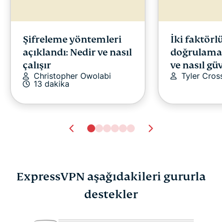
Şifreleme yöntemleri
İki faktörl
açıklandı: Nedir ve nasıl
doğrulama 
çalışır
ve nasıl gü
Christopher Owolabi
Tyler Cros
13 dakika
ExpressVPN aşağıdakileri gururla
Mac ve iOS için en iyi
destekler
Anket: Fac
Safari içerik
2025'te hâ
ExpressV
engelleyicisi