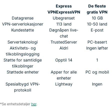
Express
De fleste
VPN
ExpressVPN
gratis VPN
Datagrense
Ubegrenset
10 GB
VPN-serverlokasjoner
113 land
10-50 land
Kundestøtte
Døgnåpen live-
E-post
chat
Serverteknologi
TrustedServer
PC-basert
Aktivitets- og
Aldri
Ingen løfter
tilkoblingslogging
Støtte for samtidige
Opptil 14
1
tilkoblinger
Støttede enheter
Apper for alle
PC og mobil
enheter
Spesialbygd VPN-
Lightway
Ingen
protokoll
*Se enhetsdetaljer
her
.