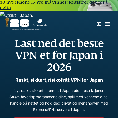
30 nye iPhone 17 Pro må vinnes!
Registrer deg for å
delta
Last ned det beste
VPN-et for Japan i
2026
Raskt, sikkert, risikofritt VPN for Japan
Nyt raskt, sikkert internett i Japan uten restriksjoner.
Strøm favorittprogrammene dine, spill med vennene dine,
handle på nettet og hold deg privat og mer anonym med
ExpressVPNs servere i Japan.