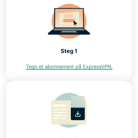
Hvorfor bruke en VPN-server for Japan?
Se japanske strømmetjenester med et VPN
Finn ut grunnen til at ExpressVPN er det beste
VPN-et for Japan
Steg 1
Tegn et abonnement på ExpressVPN.
Last ned en VPN for Japan for alle enhetene dine
Kan jeg bruke et gratis VPN for å få en japansk IP-
adresse?
Ofte stilte spørsmål om bruk av VPN i Japan
Servere over hele verden