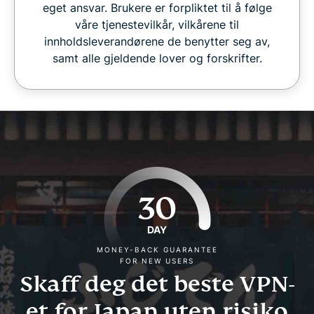
eget ansvar. Brukere er forpliktet til å følge
våre tjenestevilkår, vilkårene til
innholdsleverandørene de benytter seg av,
samt alle gjeldende lover og forskrifter.
30
DAY
MONEY-BACK GUARANTEE
FOR NEW USERS
Skaff deg det beste VPN-
et for Japan uten risiko