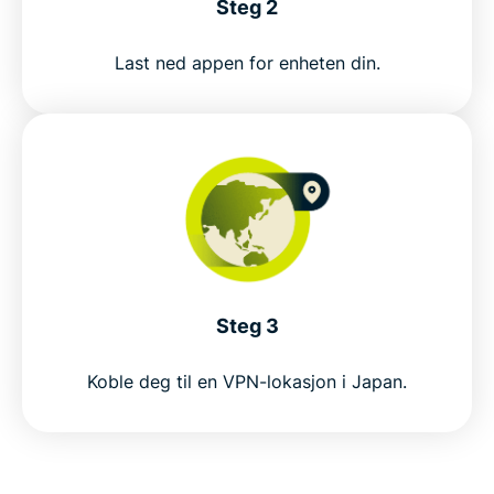
Steg 2
Skaff deg det beste VPN-et for Japan uten risiko
Last ned appen for enheten din.
Get a Japan VPN in 3 steps
Why use a Japan VPN?
Why choose ExpressVPN for Japan?
ExpressVPN vs. free VPNs in Japan
Steg 3
Koble deg til en VPN-lokasjon i Japan.
Japan server locations
Popular VPN locations for Japan users