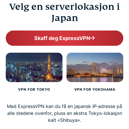
Velg en serverlokasjon i
Why millions choose ExpressVPN
Japan
FAQ
Skaff deg ExpressVPN
ExpressVPN for all countries
Get ExpressVPN for Japan risk-free
VPN FOR TOKYO
VPN FOR YOKOHAMA
Med ExpressVPN kan du få en japansk IP-adresse på
alle stedene ovenfor, pluss en ekstra Tokyo-lokasjon
kalt «Shibuya».