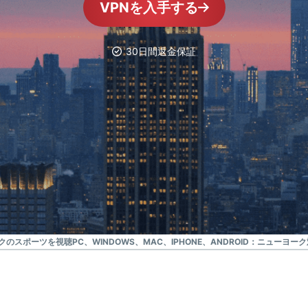
ジェンスを実
VPNを入手する
ど。
現する初のコ
ンシューマー
向けAI。
30日間返金保証
Identity
Defender
ID保護・監
視・データ削
除を備えた強
力なツール
群。
ークのスポーツを視聴
PC、WINDOWS、MAC、IPHONE、ANDROID：ニューヨー