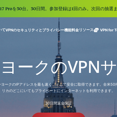
e 17 Proを30台。30日間。参加登録は1回のみ。次回の抽選ま
ついて
リソース
VPNのセキュリティとプライバシー機能
料金
VPN for 
ExpressVPN
業界をリード
Get fast, secure
ExpressMailGuard
する超高速
ノーログポリシー]
Windows
VPNとは
新機能
ing teams. Easy
受信トレイと個人情
VPN。113か
複数のデバイスで利用
MacOS
初心者向けVPN
新機能
age, built to
ヨークのVPN
報を守るプライベー
国のセキュア
オンラインサービスに安全にアクセス
Linux
VPNの使い方
新機能
トメールリレーサー
holiday.
なサーバーを
すべての機能を見る
VPN暗号化の仕
ビス。
eSIM
備えていま
150以上の
す。
と地域で使
ExpressAI
、ニューヨークのIPアドレスを最も速く、そして安全に取得できます。全米5
る無料eSI
1つのサブスクリプシ
機密コンピュ
リカのどこにいてもプライベートにインターネットを利用できます。
張中のツール群を利用
ーティングを
ExpressKeys
採用した、プ
ルライフを向上させま
30日間返金保証
安全なパスワ
ライバシー重
ード管理や多
視のインテリ
すべての製品を見る
要素認証な