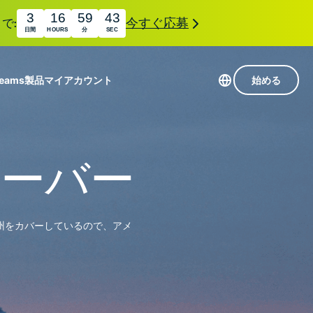
3
16
59
42
で:
今すぐ応募
日間
HOURS
分
SEC
Teams
製品
マイアカウント
始める
113か国のサーバー
Intego
高速VPN
サーバー
Award-
ゲーミング向けVPN
com
winning
組み
ExpressVPNについて
macOS
国
antivirus,
え
0州をカバーしているので、アメ
firewall,
M。
ョンで、プライバシーとセキュリティを強化する拡
system tools,
できます。これらはシームレスに連携し、デジタ
and more.
す。