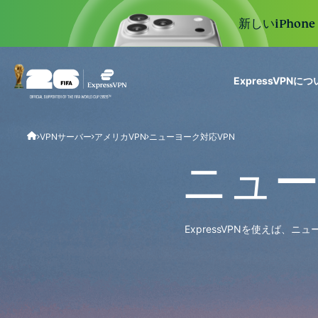
新しいiPhon
ExpressVPNに
ExpressVPN for Teams
VPNサーバー
アメリカVPN
ニューヨーク対応VPN
VPN protection for grow
to deploy, simple to man
ニュー
scale.
ExpressVPNを使えば