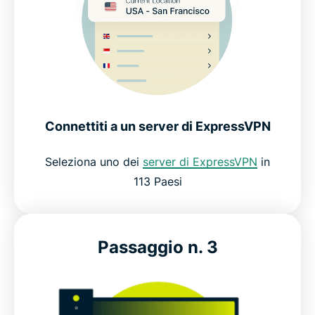
Connettiti a un server di ExpressVPN
Seleziona uno dei
server di ExpressVPN
in
113 Paesi
Passaggio n. 3