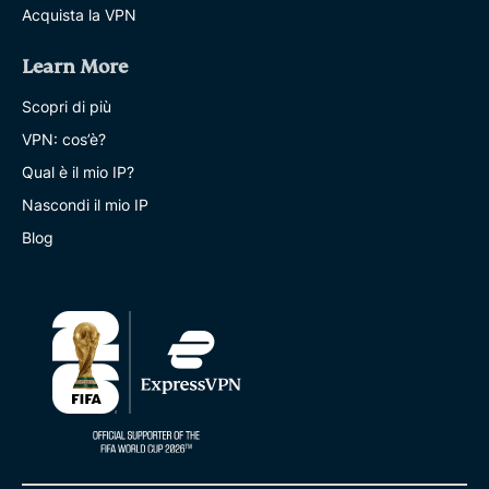
Acquista la VPN
Learn More
Scopri di più
VPN: cos’è?
Qual è il mio IP?
Nascondi il mio IP
Blog