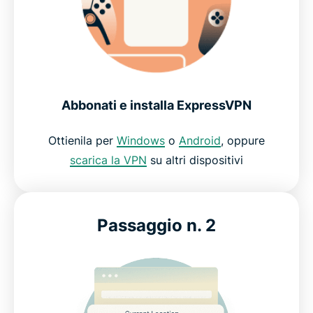
Progettata per veri scenari competitivi
Rimani connesso in sicurezza ai tuoi giochi
preferiti
Abbonati e installa ExpressVPN
Proteggi i tuoi dati e la tua connessione mentre
Ottienila per
Windows
o
Android
, oppure
giochi
scarica la VPN
su altri dispositivi
Cosa dicono i nostri clienti più soddisfatti
Passaggio n. 2
Domande frequenti sulle VPN per il gaming
ExpressVPN per il gaming: provala senza rischi