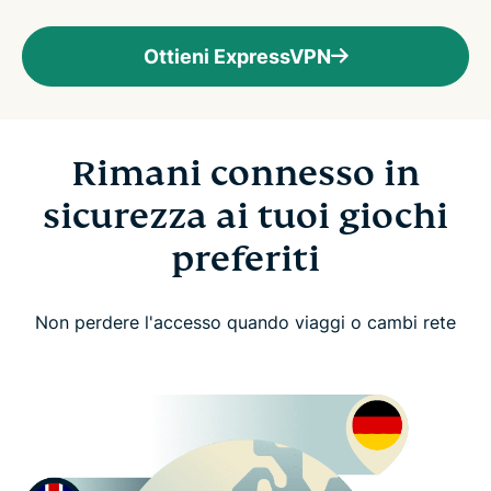
Ottieni ExpressVPN
Rimani connesso in
sicurezza ai tuoi giochi
preferiti
Non perdere l'accesso quando viaggi o cambi rete