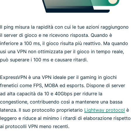
Il ping misura la rapidità con cui le tue azioni raggiungono
il server di gioco e ne ricevono risposta. Quando è
inferiore a 100 ms, il gioco risulta più reattivo. Ma quando
usi una VPN non ottimizzata per il gioco in tempo reale,
può superare i 100 ms e causare ritardi.
ExpressVPN è una VPN ideale per il gaming in giochi
frenetici come FPS, MOBA ed esports. Dispone di server
VPN più veloce
ad alta capacità da 10 e 40Gbps per ridurre la
congestione, contribuendo così a mantenere una bassa
latenza. Il suo protocollo proprietario
Lightway protocol
è
leggero e riduce al minimo i ritardi di elaborazione rispetto
Pokémon GO
ai protocolli VPN meno recenti.