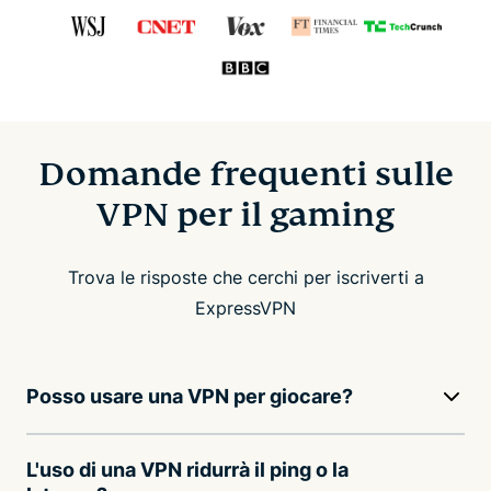
Domande frequenti sulle
VPN per il gaming
Trova le risposte che cerchi per iscriverti a
ExpressVPN
Posso usare una VPN per giocare?
L'uso di una VPN ridurrà il ping o la