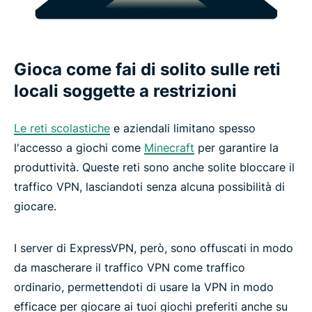
Gioca come fai di solito sulle reti
locali soggette a restrizioni
Le reti scolastiche
e aziendali limitano spesso
l'accesso a giochi come
Minecraft
per garantire la
produttività. Queste reti sono anche solite bloccare il
traffico VPN, lasciandoti senza alcuna possibilità di
giocare.
I server di ExpressVPN, però, sono offuscati in modo
da mascherare il traffico VPN come traffico
ordinario, permettendoti di usare la VPN in modo
efficace per giocare ai tuoi giochi preferiti anche su