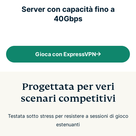
Server con capacità fino a
40Gbps
Gioca con ExpressVPN
Progettata per veri
scenari competitivi
Testata sotto stress per resistere a sessioni di gioco
estenuanti