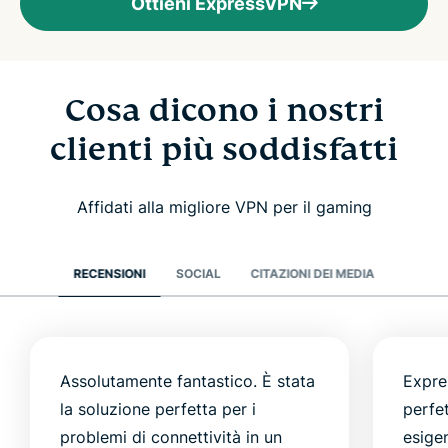
Ottieni ExpressVPN
Cosa dicono i nostri
clienti più soddisfatti
Affidati alla migliore VPN per il gaming
RECENSIONI
SOCIAL
CITAZIONI DEI MEDIA
Assolutamente fantastico. È stata
Expre
la soluzione perfetta per i
perfe
problemi di connettività in un
esigen