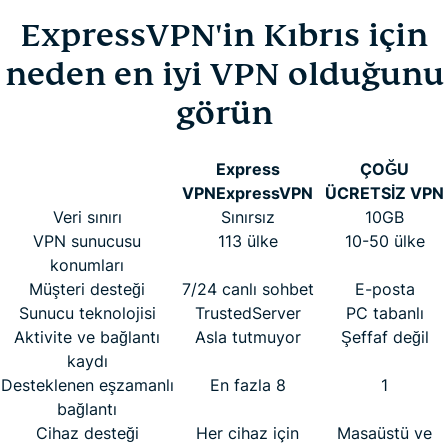
ExpressVPN'in Kıbrıs için
neden en iyi VPN olduğunu
görün
Express
ÇOĞU
VPN
ExpressVPN
ÜCRETSİZ VPN
Veri sınırı
Sınırsız
10GB
VPN sunucusu
113 ülke
10-50 ülke
konumları
Müşteri desteği
7/24 canlı sohbet
E-posta
Sunucu teknolojisi
TrustedServer
PC tabanlı
Aktivite ve bağlantı
Asla tutmuyor
Şeffaf değil
kaydı
Desteklenen eşzamanlı
En fazla 8
1
bağlantı
Cihaz desteği
Her cihaz için
Masaüstü ve