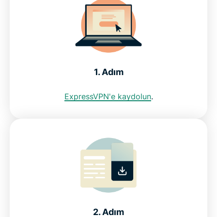
Kıbrıs'ta internet kısıtlamaları
ExpressVPN'in Kıbrıs için neden en iyi VPN
1. Adım
olduğunu görün
ExpressVPN'e kaydolun
.
SSS: Kıbrıs VPN'i kullanmak
Tüm ülkeler için ExpressVPN
ExpressVPN'in neden Kıbrıs internet kullanıcılarının
güvendiği VPN olduğunu görün
2. Adım