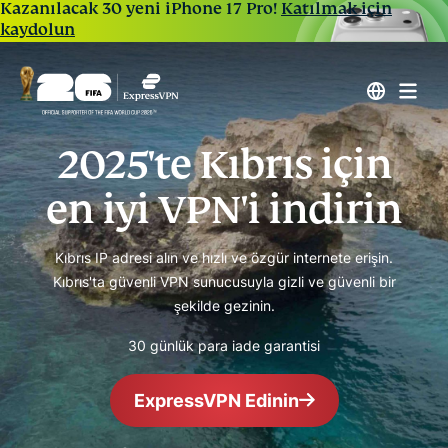
Kazanılacak 30 yeni iPhone 17 Pro!
Katılmak için
kaydolun
2025'te Kıbrıs için
en iyi VPN'i indirin
Kıbrıs IP adresi alın ve hızlı ve özgür internete erişin.
Kıbrıs'ta güvenli VPN sunucusuyla gizli ve güvenli bir
şekilde gezinin.
30 günlük para iade garantisi
ExpressVPN Edinin